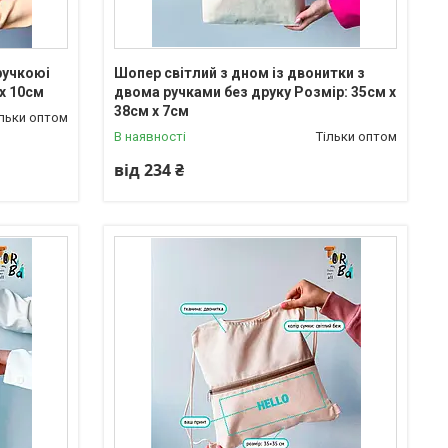
ручкоюі
Шопер світлий з дном із двонитки з
 х 10см
двома ручками без друку Розмір: 35см х
38см х 7см
ільки оптом
В наявності
Тільки оптом
від 234 ₴