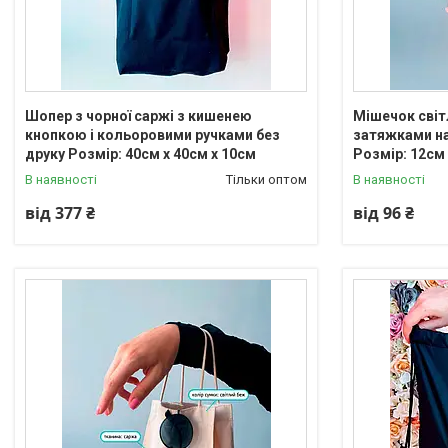
Шопер з чорної саржі з кишенею
Мішечок світ
кнопкою і кольоровими ручками без
затяжками на
друку Розмір: 40см х 40см х 10см
Розмір: 12см
В наявності
Тільки оптом
В наявності
від 377 ₴
від 96 ₴