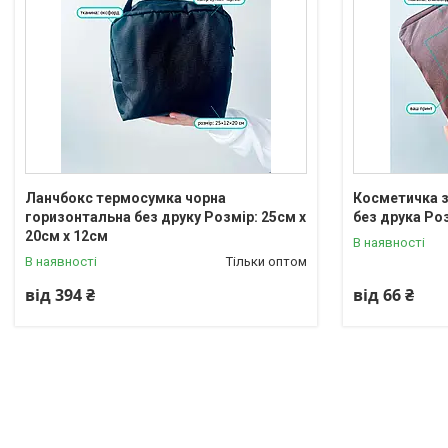
Ланчбокс термосумка чорна
Косметичка з
горизонтальна без друку Розмір: 25cм х
без друка Ро
20см х 12см
В наявності
В наявності
Тільки оптом
від 394 ₴
від 66 ₴