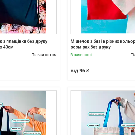
 з плащівки без друку
Мішечок з бязі в різних кольор
 х 40см
розмірах без друку
Тільки оптом
В наявності
Т
від 96 ₴