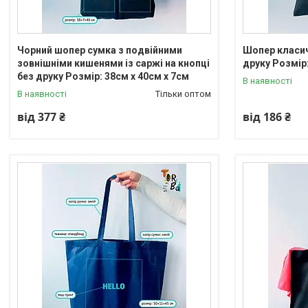
Чорний шопер сумка з подвійними
Шопер класич
зовнішніми кишенями із саржі на кнопці
друку Розмір
без друку Розмір: 38см х 40см х 7см
В наявності
В наявності
Тільки оптом
від 377 ₴
від 186 ₴