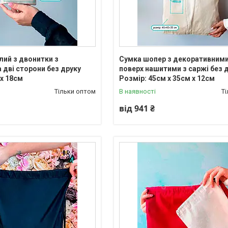
лий з двонитки з
Сумка шопер з декоративними
 дві сторони без друку
поверх нашитими з саржі без 
 х 18см
Розмір: 45cм х 35см х 12см
Тільки оптом
В наявності
Т
від 941 ₴