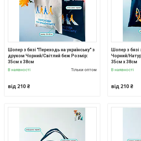
Шопер з бязі "Переходь на українську" з
Шопер з бязі
друком Чорний/Світлий беж Розмір:
Чорний/Натур
35см х 38см
35см х 38см
В наявності
Тільки оптом
В наявності
від 210 ₴
від 210 ₴