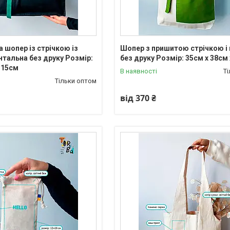
 шопер із стрічкою із
Шопер з пришитою стрічкою і
нтальна без друку Розмір:
без друку Розмір: 35см х 38см
х 15см
В наявності
Т
Тільки оптом
від 370 ₴