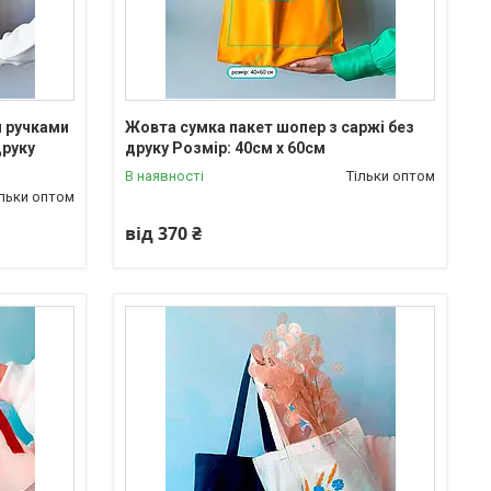
 ручками
Жовта сумка пакет шопер з саржі без
друку
друку Розмір: 40cм х 60см
В наявності
Тільки оптом
ільки оптом
від 370 ₴