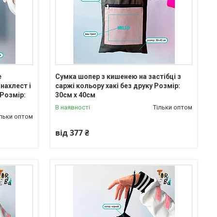
е
Сумка шопер з кишенею на застібці з
нахлест і
саржі кольору хакі без друку Розмір:
Розмір:
30cм х 40см
В наявності
Тільки оптом
ільки оптом
від 377 ₴