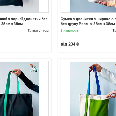
ний з чорної двонитки без
Сумка з двонитки з широкою 
: 35см х 38см
без друку Розмір: 38см х 38см
Тільки оптом
В наявності
Т
від 234 ₴