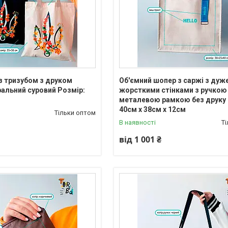
 з тризубом з друком
Об'ємний шопер з саржі з дуж
альний суровий Розмір:
жорсткими стінками з ручкою 
металевою рамкою без друку 
40cм х 38см х 12см
Тільки оптом
В наявності
Т
від 1 001 ₴