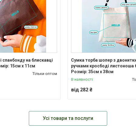
і спанбонду на блискавці
Сумка торба шопер з двонитки
змір: 15см х 11см
ручками кросбоді листоноша 
Розмір: 35cм х 38см
Тільки оптом
В наявності
Т
від 282 ₴
Усі товари та послуги