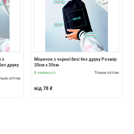
 з
Мішечок з чорної бязі без друку Розмір:
без друку
20cм х 30см
В наявності
Тільки оптом
ільки оптом
від 78 ₴