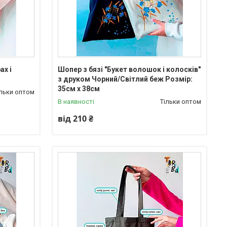
ах і
Шопер з бязі "Букет волошок і колосків"
з друком Чорний/Світлий беж Розмір:
35см х 38см
ільки оптом
В наявності
Тільки оптом
від 210 ₴