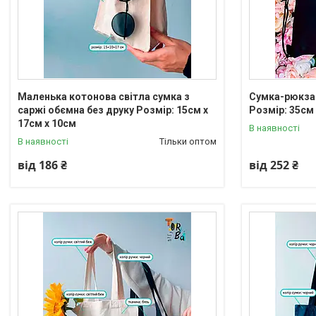
Маленька котонова світла сумка з
Сумка-рюкзак
саржі обємна без друку Розмір: 15см х
Розмір: 35см
17см х 10см
В наявності
В наявності
Тільки оптом
від 186 ₴
від 252 ₴