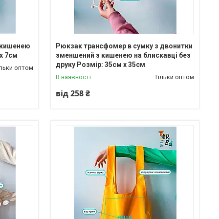
 кишенею
Рюкзак трансфомер в сумку з двонитки
 х 7см
зменшений з кишенею на блискавці без
друку Розмір: 35cм х 35см
ільки оптом
В наявності
Тільки оптом
від 258 ₴