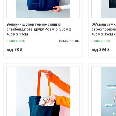
Великий шопер темно-синій із
Об'ємна сумка
спанбонду без друку Розмір: 50cм х
саржі горизо
45см х 11см
45cм х 35см 
В наявності
Тільки оптом
В наявності
від 78 ₴
від 394 ₴