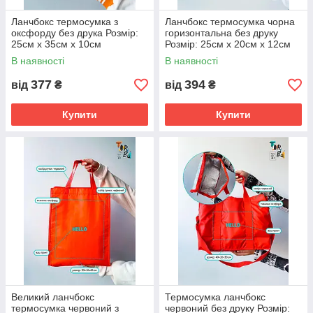
Ланчбокс термосумка з
Ланчбокс термосумка чорна
оксфорду без друка Розмір:
горизонтальна без друку
25см х 35см х 10см
Розмір: 25cм х 20см х 12см
В наявності
В наявності
377
394
від
₴
від
₴
Купити
Купити
Великий ланчбокс
Термосумка ланчбокс
термосумка червоний з
червоний без друку Розмір: