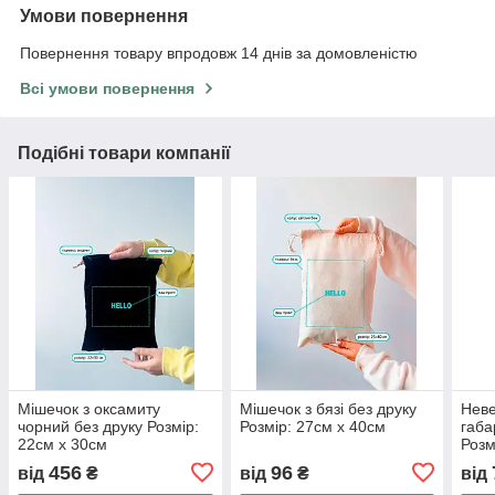
Умови повернення
Повернення товару впродовж 14 днів за домовленістю
Всі умови повернення
Подібні товари компанії
Мішечок з оксамиту
Мішечок з бязі без друку
Неве
чорний без друку Розмір:
Розмір: 27cм х 40см
габа
22cм х 30см
Розм
456
96
від
₴
від
₴
від