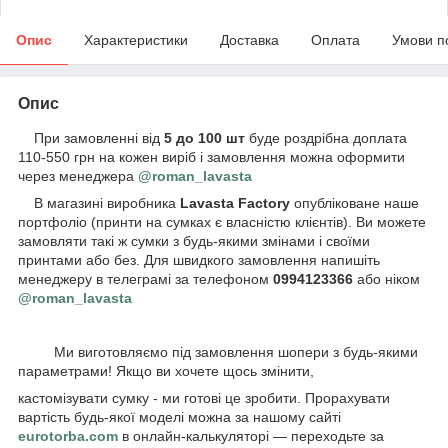
Опис
Характеристики
Доставка
Оплата
Умови п
Опис
При замовленні від
5 до 100 шт
буде роздрібна доплата
110-550 грн на кожен виріб і замовлення можна оформити
через менеджера
@roman_lavasta
В магазині виробника
Lavasta Factory
опубліковане наше
портфоліо (принти на сумках є власністю клієнтів). Ви можете
замовляти такі ж сумки з будь-якими змінами і своїми
принтами або без. Для швидкого замовлення напишіть
менеджеру в телеграмі за телефоном
0994123366
або ніком
@roman_lavasta
Ми виготовляємо під замовлення шопери з будь-якими
параметрами! Якщо ви хочете щось змінити,
кастомізувати сумку - ми готові це зробити. Прорахувати
вартість будь-якої моделі можна за нашому сайті
eurotorba.com
в онлайн-калькуляторі — переходьте за