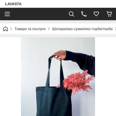
LAVASTA
Товари та послуги
Шопери/еко-сумки/еко-торби/торби