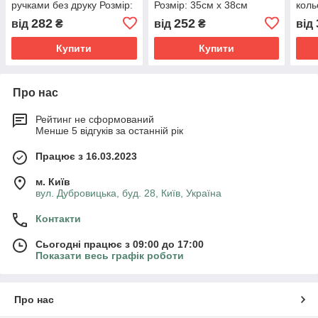
ручками без друку Розмір:
Розмір: 35см х 38см
коль
35cм х 41см
без 
282
252
від
₴
від
₴
від
38с
Купити
Купити
Про нас
Рейтинг не сформований
Менше 5 відгуків за останній рік
Працює з 16.03.2023
м. Київ
вул. Дубровицька, буд. 28, Київ, Україна
Контакти
Сьогодні працює з 09:00 до 17:00
Показати весь графік роботи
Про нас