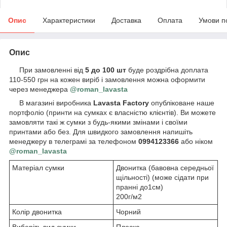
Опис
Характеристики
Доставка
Оплата
Умови п
Опис
При замовленні від
5 до 100 шт
буде роздрібна доплата
110-550 грн на кожен виріб і замовлення можна оформити
через менеджера
@roman_lavasta
В магазині виробника
Lavasta Factory
опубліковане наше
портфоліо (принти на сумках є власністю клієнтів). Ви можете
замовляти такі ж сумки з будь-якими змінами і своїми
принтами або без. Для швидкого замовлення напишіть
менеджеру в телеграмі за телефоном
0994123366
або ніком
@roman_lavasta
Матеріал сумки
Двонитка (бавовна середньої
щільності) (може сідати при
пранні до1см)
200г/м2
Колір двонитка
Чорний
Виберіть вид сумки
Плоска