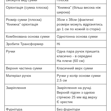
Орієнтація (сумка плоска)
"Книжна" (більш висока ніж
широка)
Розмір сумки (плоска)
35см х 38см (фактичні
"Книжна" орієнтація
розміри можуть відрізнятись
до 1 см по кожній із сторін)
Комбінована основа сумки
Однотонна основа сумки
Зробити Трансформер
Ні
Ручки
Одна пара ручок пришита
класично - в середині
На плече (60 см)
Верхня частина сумки
Класичний верх сумки
Матеріал ручок
Ручки у колір основи сумки
2,5 см
Закріплення
Закріплення на ручці.
Верхній підгин з однією
стрічкою 25 мм від верху
Є хрестик
Фурнітура
Без фурнітури