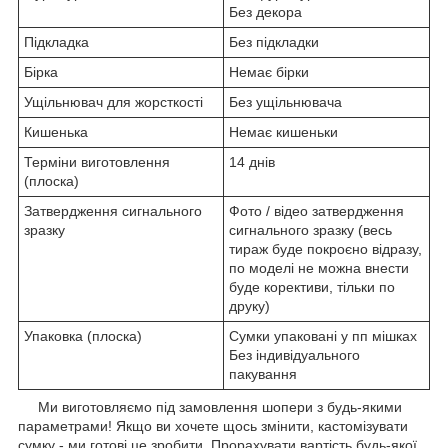
Без декора
Підкладка
Без підкладки
Бірка
Немає бірки
Ущільнювач для жорсткості
Без ущільнювача
Кишенька
Немає кишеньки
Терміни виготовлення
14 днів
(плоска)
Затвердження сигнального
Фото / відео затвердження
зразку
сигнального зразку (весь
тираж буде покроєно відразу,
по моделі не можна внести
буде корективи, тільки по
друку)
Упаковка (плоска)
Сумки упаковані у пп мішках
Без індивідуального
пакування
Ми виготовляємо під замовлення шопери з будь-якими
параметрами! Якщо ви хочете щось змінити, кастомізувати
сумку - ми готові це зробити. Прорахувати вартість будь-якої