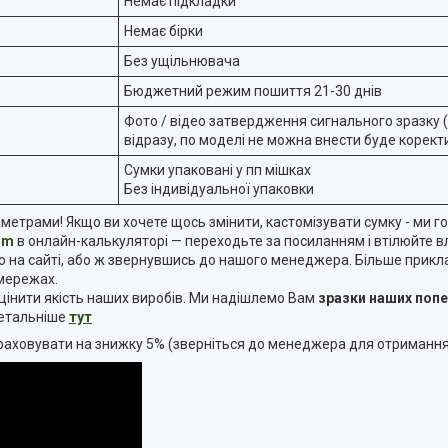
Немає підкладки
Немає бірки
Без ущільнювача
Бюджетний режим пошиття 21-30 днів
Фото / відео затвердження сигнального зразку 
відразу, по моделі не можна внести буде коректи
Сумки упаковані у пп мішках
Без індивідуальної упаковки
рами! Якщо ви хочете щось змінити, кастомізувати сумку - ми го
om
в онлайн-калькуляторі — переходьте за посиланням і втілюйте вла
а сайті, або ж звернувшись до нашого менеджера. Більше прикладі
 мережах.
інити якість наших виробів. Ми надішлемо Вам
зразки наших поп
 детальніше
тут
озраховувати на знижку 5% (зверніться до менеджера для отриманн