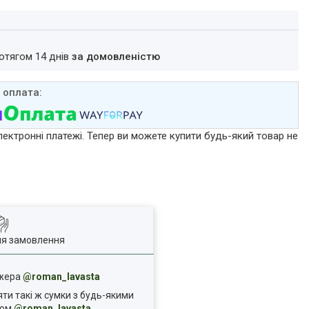
ротягом 14 днів
за домовленістю
лектронні платежі. Тепер ви можете купити будь-який товар не
ля замовлення
джера
@roman_lavasta
яти такі ж сумки з будь-якими
ком
@roman_lavasta