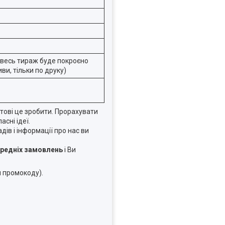
(весь тираж буде покроєно
ви, тільки по друку)
тові це зробити. Прорахувати
сні ідеї.
в і інформації про нас ви
ередніх замовлень
і Ви
я промокоду).