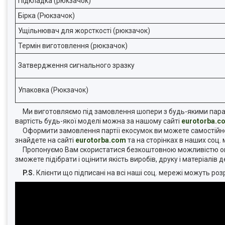
Підкладка (рюкзачок)
Бірка (Рюкзачок)
Ущільнювач для жорсткості (рюкзачок)
Термін виготовлення (рюкзачок)
Затвердження сигнального зразку
Упаковка (Рюкзачок)
Ми виготовляємо під замовлення шопери з будь-якими парамет
вартість будь-якої моделі можна за нашому сайті
eurotorba.c
Оформити замовлення партії екосумок ви можете самостійно н
знайдете на сайті
eurotorba.com
та на сторінках в наших соц.
Пропонуємо Вам скористатися безкоштовною можливістю оц
зможете підібрати і оцінити якість виробів, друку і матеріалів
P.S.
Клієнти що підписані на всі наші соц. мережі можуть р