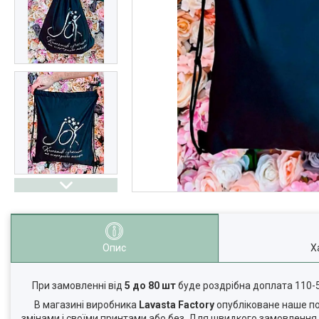
Опис
Х
При замовленні від
5 до 80 шт
буде роздрібна доплата 110-
В магазині виробника
Lavasta Factory
опубліковане наше пор
змінами і своїми принтами або без. Для швидкого замовленн