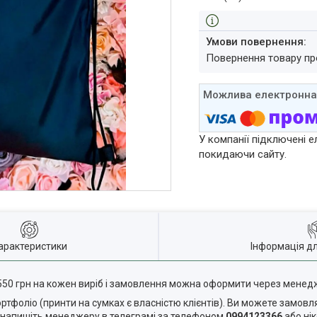
повернення товару п
У компанії підключені е
покидаючи сайту.
арактеристики
Інформація д
550 грн на кожен виріб і замовлення можна оформити через мене
тфоліо (принти на сумках є власністю клієнтів). Ви можете замовл
я напишіть менеджеру в телеграмі за телефоном
0994123366
або ні