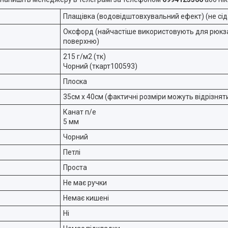
Плащівка (водовідштовхувальний ефект) (не сід
Оксфорд (найчастіше використовують для рюкза
поверхню)
215 г/м2 (тк)
Чорний (ткарт100593)
Плоска
35см х 40см (фактичні розміри можуть відрізнятис
Канат п/е
5 мм
Чорний
Петлі
Проста
Не має ручки
Немає кишені
Ні