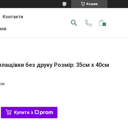
Кошик
Контакти
ння
лащівки без друку Розмір: 35см х 40см
том
Купити з