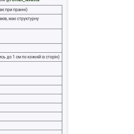
ає при пранні)
ків, має структурну
ь до 1 см по кожній із сторін)