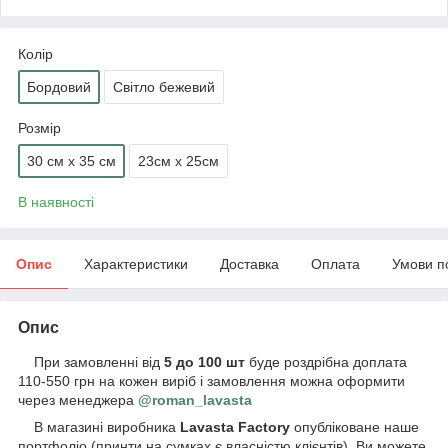
Колір
Бордовий
Світло бежевий
Розмір
30 см х 35 см
23см х 25см
В наявності
Опис
Характеристики
Доставка
Оплата
Умови п
Опис
При замовленні від
5 до 100 шт
буде роздрібна доплата
110-550 грн на кожен виріб і замовлення можна оформити
через менеджера
@roman_lavasta
В магазині виробника
Lavasta Factory
опубліковане наше
портфоліо (принти на сумках є власністю клієнтів). Ви можете