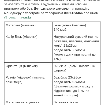
замовляти такі ж сумки з будь-якими змінами і своїми
принтами або без. Для швидкого замовлення напишіть
менеджеру в телеграмі за телефоном
0994123366
або ніком
@roman_lavasta
Матеріал (мішечок)
Бязь (тонка бавовна)
140 г/м2
Колір Бязь (мішечки)
Натуральний суворий (світло
бежевий, тілесний, молочний
колір) 23х25см
бордо бязь 30х35см
(може сідати при пранні до
1см)
Орієнтація (мішечок)
"Книжна" (більш висока ніж
широка)
Розмір (мішечок) (книжна
беж бязь 23х25см
орієнтація)
бордо бязь 30х35см
(фактичні розміри можуть
відрізнятись до 1 см по
кожній із сторін)
Матеріал затягування
Затяжка клієнта