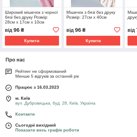
Широкий мішечок з чорної
Мішечок з бязі без друку
Міше
бязі без друку Розмір:
Розмір: 27cм х 40см
друк
28см х 17см х 10см
96
96
від
₴
від
₴
від
Купити
Купити
Про нас
Рейтинг не сформований
Менше 5 відгуків за останній рік
Працює з 16.03.2023
м. Київ
вул. Дубровицька, буд. 28, Київ, Україна
Контакти
Сьогодні вихідний
Показати весь графік роботи