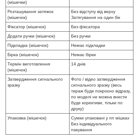
(мішечки)
Розташування затяжок
Без відступу від верху
(мішечок)
Затягування на один бік
Фіксатор (мішечок)
Без фіксатора
Додати ручки (мішечок)
Без ручки
Підкладка (мішечок)
Немає підкладки
Бірка (мішечок)
Немає бірки
Термін виготовлення
14 днів
(мішечок)
Затвердження сигнального
Фото / відео затвердження
зразку
сигнального зразку (весь
тираж буде покроєно відразу,
по моделі не можна внести
буде корективи, тільки по
друку)
Упаковка (мішечок)
Сумки упаковані у пп мішках
Без індивідуального
пакування