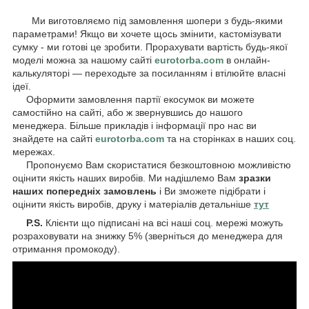
Ми виготовляємо під замовлення шопери з будь-якими
параметрами! Якщо ви хочете щось змінити, кастомізувати
сумку - ми готові це зробити. Прорахувати вартість будь-якої
моделі можна за нашому сайті
eurotorba.com
в онлайн-
калькуляторі — переходьте за посиланням і втілюйте власні
ідеї.
Оформити замовлення партії екосумок ви можете
самостійно на сайті, або ж звернувшись до нашого
менеджера. Більше прикладів і інформації про нас ви
знайдете на сайті
eurotorba.com
та на сторінках в наших соц.
мережах.
Пропонуємо Вам скористатися безкоштовною можливістю
оцінити якість наших виробів. Ми надішлемо Вам
зразки
наших попередніх замовлень
і Ви зможете підібрати і
оцінити якість виробів, друку і матеріалів детальніше
тут
P.S.
Клієнти що підписані на всі наші соц. мережі можуть
розраховувати на знижку 5% (зверніться до менеджера для
отримання промокоду).