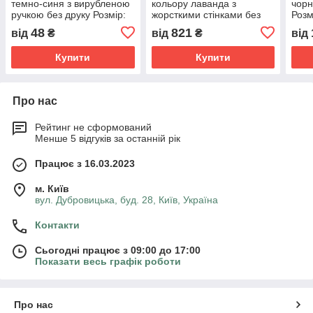
темно-синя з вирубленою
кольору лаванда з
чорн
ручкою без друку Розмір:
жорсткими стінками без
Розм
35cм х 40см
друку Розмір: 40cм х 30см
10с
48
821
від
₴
від
₴
від
х 12см
Купити
Купити
Про нас
Рейтинг не сформований
Менше 5 відгуків за останній рік
Працює з 16.03.2023
м. Київ
вул. Дубровицька, буд. 28, Київ, Україна
Контакти
Сьогодні працює з 09:00 до 17:00
Показати весь графік роботи
Про нас