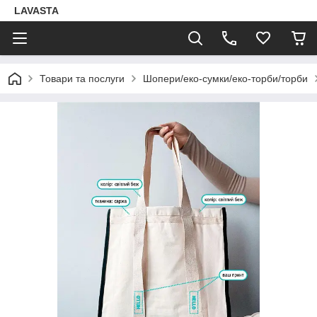
LAVASTA
Товари та послуги
Шопери/еко-сумки/еко-торби/торби