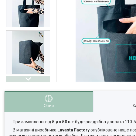
Опис
Х
При замовленні від
5 до 50 шт
буде роздрібна доплата 110-
В магазині виробника
Lavasta Factory
опубліковане наше порт
змінами і своїми принтами або без. Для швидкого замовленн