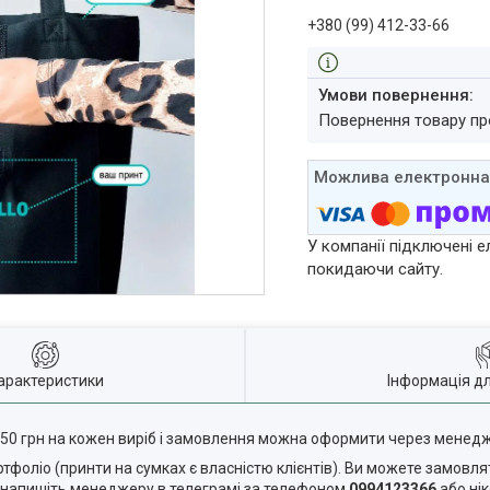
+380 (99) 412-33-66
повернення товару п
У компанії підключені е
покидаючи сайту.
арактеристики
Інформація д
550 грн на кожен виріб і замовлення можна оформити через мене
фоліо (принти на сумках є власністю клієнтів). Ви можете замовля
я напишіть менеджеру в телеграмі за телефоном
0994123366
або ні