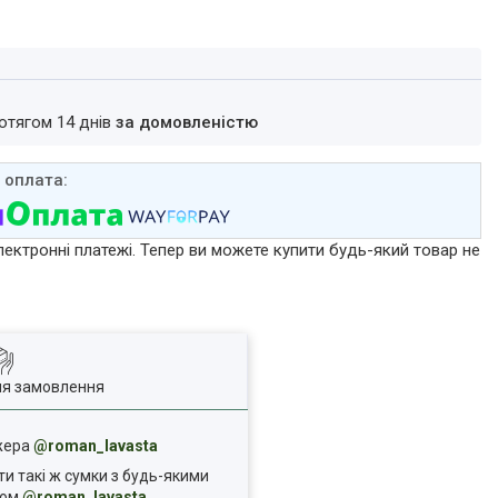
ротягом 14 днів
за домовленістю
лектронні платежі. Тепер ви можете купити будь-який товар не
ля замовлення
джера
@roman_lavasta
ти такі ж сумки з будь-якими
ком
@roman_lavasta