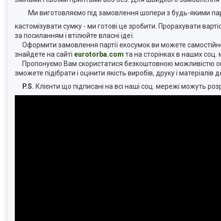
Ми виготовляємо під замовлення шопери з будь-якими пара
кастомізувати сумку - ми готові це зробити. Прорахувати варт
за посиланням і втілюйте власні ідеї.
Оформити замовлення партії екосумок ви можете самостійно н
знайдете на сайті
eurotorba.com
та на сторінках в наших соц.
Пропонуємо Вам скористатися безкоштовною можливістю оц
зможете підібрати і оцінити якість виробів, друку і матеріалів
P.S.
Клієнти що підписані на всі наші соц. мережі можуть р