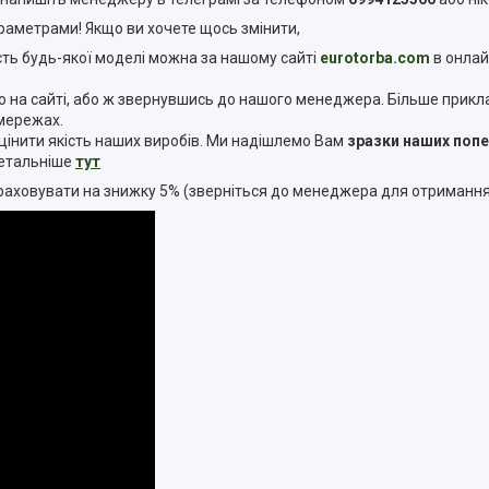
метрами! Якщо ви хочете щось змінити,
ість будь-якої моделі можна за нашому сайті
eurotorba.com
в онлай
а сайті, або ж звернувшись до нашого менеджера. Більше прикладі
 мережах.
інити якість наших виробів. Ми надішлемо Вам
зразки наших поп
 детальніше
тут
озраховувати на знижку 5% (зверніться до менеджера для отриманн