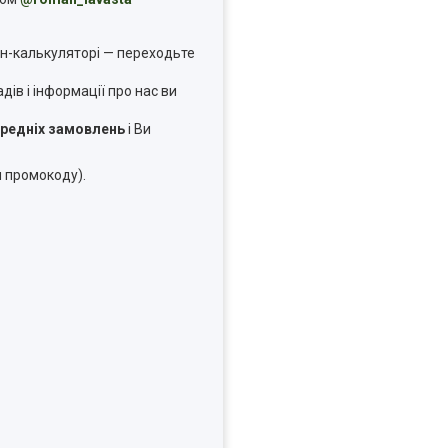
н-калькуляторі — переходьте
в і інформації про нас ви
ередніх замовлень
і Ви
я промокоду).