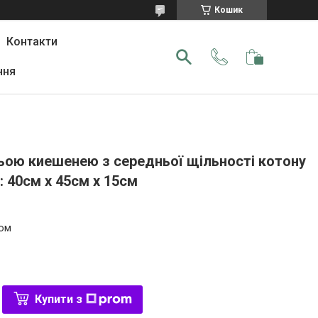
Кошик
Контакти
ння
ьою киешенею з середньої щільності котону
: 40cм х 45см х 15см
том
Купити з