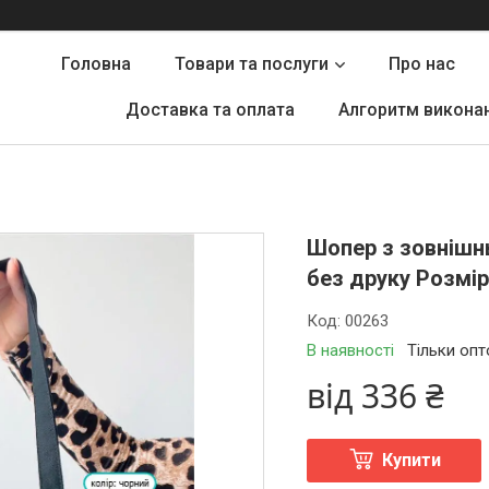
Головна
Товари та послуги
Про нас
Доставка та оплата
Алгоритм викона
Шопер з зовнішн
без друку Розмір
Код:
00263
В наявності
Тільки оп
від
336 ₴
Купити