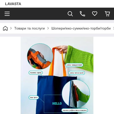
LAVASTA
Товари та послуги
Шопери/еко-сумки/еко-торби/торби