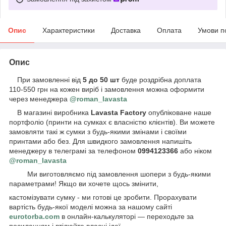
Опис
Характеристики
Доставка
Оплата
Умови п
Опис
При замовленні від
5 до 50 шт
буде роздрібна доплата
110-550 грн на кожен виріб і замовлення можна оформити
через менеджера
@roman_lavasta
В магазині виробника
Lavasta Factory
опубліковане наше
портфоліо (принти на сумках є власністю клієнтів). Ви можете
замовляти такі ж сумки з будь-якими змінами і своїми
принтами або без. Для швидкого замовлення напишіть
менеджеру в телеграмі за телефоном
0994123366
або ніком
@roman_lavasta
Ми виготовляємо під замовлення шопери з будь-якими
параметрами! Якщо ви хочете щось змінити,
кастомізувати сумку - ми готові це зробити. Прорахувати
вартість будь-якої моделі можна за нашому сайті
eurotorba.com
в онлайн-калькуляторі — переходьте за
посиланням і втілюйте власні ідеї.