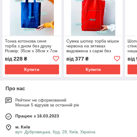
Тонка котонова синя
Сумка шопер торба мішок
Шопе
торба з дном без друку
червона на зятжках
стін
Розмір: 35cм х 38см х 7см
видовжена з саржі без
наши
друку Розмір: 35cм х 45см
з са
228
377
від
₴
від
₴
від
х 7см
38cм
Купити
Купити
Про нас
Рейтинг не сформований
Менше 5 відгуків за останній рік
Працює з 16.03.2023
м. Київ
вул. Дубровицька, буд. 28, Київ, Україна