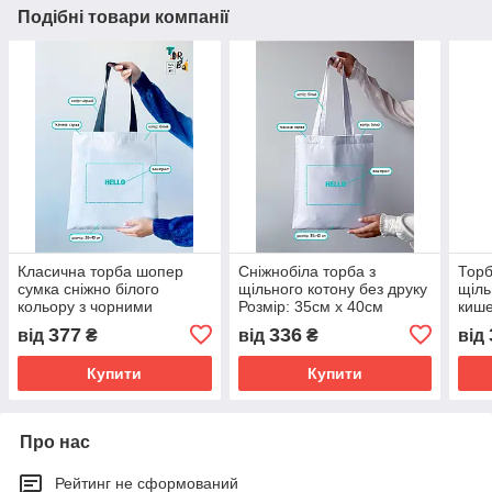
Подібні товари компанії
Класична торба шопер
Сніжнобіла торба з
Торб
сумка сніжно білого
щільного котону без друку
щіль
кольору з чорними
Розмір: 35cм х 40см
кише
ручками щільна котонова
Розм
377
336
від
₴
від
₴
від
без друку Розмір: 38cм х
10с
40см
Купити
Купити
Про нас
Рейтинг не сформований