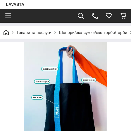
LAVASTA
Товари та послуги
Шопери/еко-сумки/еко-торби/торби