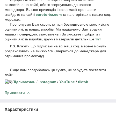
самостійно на сайті, або ж звернувшись до нашого
менеджера. Більше прикладів і інформації про нас ви
знайдете на сайті
eurotorba.com
та на сторінках в наших соц.
мережах.
Пропонуємо Вам скористатися безкоштовною можливістю
оцінити якість наших виробів. Ми надішлемо Вам
зразки
наших попередніх замовлень
і Ви зможете підібрати і
оцінити якість виробів, друку і матеріалів детальніше
тут
P.S.
Клієнти що підписані на всі наші соц. мережі можуть
розраховувати на знижку 5% (зверніться до менеджера для
отримання промокоду).
Якщо вам сподобалась ця сумка, не забудьте поставити
лайк
Підписатись
/
instagram
/
YouTube
/
tiktok
Приховати
Характеристики