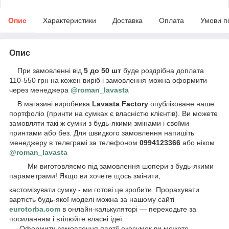
Опис
Характеристики
Доставка
Оплата
Умови п
Опис
При замовленні від
5 до 50 шт
буде роздрібна доплата
110-550 грн на кожен виріб і замовлення можна оформити
через менеджера
@roman_lavasta
В магазині виробника
Lavasta Factory
опубліковане наше
портфоліо (принти на сумках є власністю клієнтів). Ви можете
замовляти такі ж сумки з будь-якими змінами і своїми
принтами або без. Для швидкого замовлення напишіть
менеджеру в телеграмі за телефоном
0994123366
або ніком
@roman_lavasta
Ми виготовляємо під замовлення шопери з будь-якими
параметрами! Якщо ви хочете щось змінити,
кастомізувати сумку - ми готові це зробити. Прорахувати
вартість будь-якої моделі можна за нашому сайті
eurotorba.com
в онлайн-калькуляторі — переходьте за
посиланням і втілюйте власні ідеї.
Оформити замовлення партії екосумок ви можете