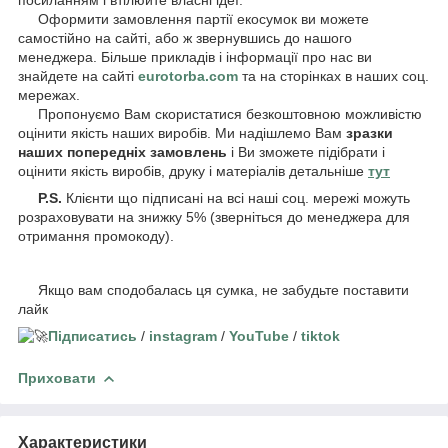
Оформити замовлення партії екосумок ви можете
самостійно на сайті, або ж звернувшись до нашого
менеджера. Більше прикладів і інформації про нас ви
знайдете на сайті
eurotorba.com
та на сторінках в наших соц.
мережах.
Пропонуємо Вам скористатися безкоштовною можливістю
оцінити якість наших виробів. Ми надішлемо Вам
зразки
наших попередніх замовлень
і Ви зможете підібрати і
оцінити якість виробів, друку і матеріалів детальніше
тут
P.S.
Клієнти що підписані на всі наші соц. мережі можуть
розраховувати на знижку 5% (зверніться до менеджера для
отримання промокоду).
Якщо вам сподобалась ця сумка, не забудьте поставити
лайк
Підписатись
/
instagram
/
YouTube
/
tiktok
Приховати
Характеристики