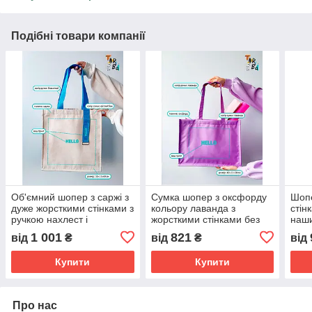
Подібні товари компанії
Об'ємний шопер з саржі з
Сумка шопер з оксфорду
Шопе
дуже жорсткими стінками з
кольору лаванда з
стін
ручкою нахлест і
жорсткими стінками без
наши
металевою рамкою без
друку Розмір: 40cм х 30см
з са
1 001
821
від
₴
від
₴
від
друку Розмір: 40cм х 38см
х 12см
38cм
х 12см
Купити
Купити
Про нас