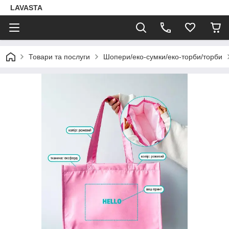
LAVASTA
Товари та послуги
Шопери/еко-сумки/еко-торби/торби