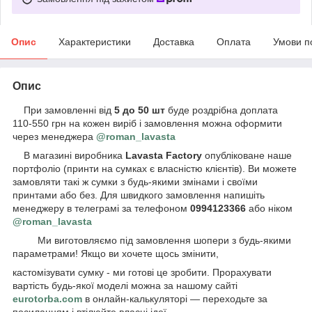
Опис
Характеристики
Доставка
Оплата
Умови п
Опис
При замовленні від
5 до 50 шт
буде роздрібна доплата
110-550 грн на кожен виріб і замовлення можна оформити
через менеджера
@roman_lavasta
В магазині виробника
Lavasta Factory
опубліковане наше
портфоліо (принти на сумках є власністю клієнтів). Ви можете
замовляти такі ж сумки з будь-якими змінами і своїми
принтами або без. Для швидкого замовлення напишіть
менеджеру в телеграмі за телефоном
0994123366
або ніком
@roman_lavasta
Ми виготовляємо під замовлення шопери з будь-якими
параметрами! Якщо ви хочете щось змінити,
кастомізувати сумку - ми готові це зробити. Прорахувати
вартість будь-якої моделі можна за нашому сайті
eurotorba.com
в онлайн-калькуляторі — переходьте за
посиланням і втілюйте власні ідеї.