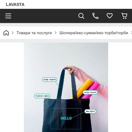
LAVASTA
Товари та послуги
Шопери/еко-сумки/еко-торби/торби