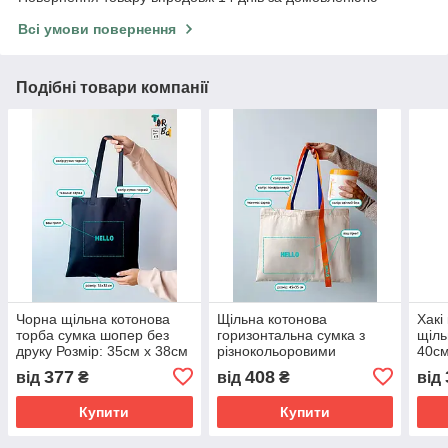
Всі умови повернення
Подібні товари компанії
Чорна щільна котонова
Щільна котонова
Хакі
торба сумка шопер без
горизонтальна сумка з
щіль
друку Розмір: 35cм х 38см
різнокольоровими
40cм
подовженими ручками без
377
408
від
₴
від
₴
від
друку Розмір: 45cм х 35см
Купити
Купити