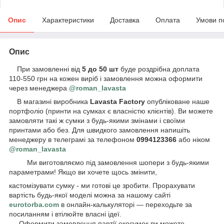
Опис
Характеристики
Доставка
Оплата
Умови п
Опис
При замовленні від
5 до 50 шт
буде роздрібна доплата
110-550 грн на кожен виріб і замовлення можна оформити
через менеджера
@roman_lavasta
В магазині виробника
Lavasta Factory
опубліковане наше
портфоліо (принти на сумках є власністю клієнтів). Ви можете
замовляти такі ж сумки з будь-якими змінами і своїми
принтами або без. Для швидкого замовлення напишіть
менеджеру в телеграмі за телефоном
0994123366
або ніком
@roman_lavasta
Ми виготовляємо під замовлення шопери з будь-якими
параметрами! Якщо ви хочете щось змінити,
кастомізувати сумку - ми готові це зробити. Прорахувати
вартість будь-якої моделі можна за нашому сайті
eurotorba.com
в онлайн-калькуляторі — переходьте за
посиланням і втілюйте власні ідеї.
Оформити замовлення партії екосумок ви можете