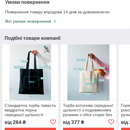
Умови повернення
Повернення товару впродовж 14 днів за домовленістю
Всі умови повернення
Подібні товари компанії
Стандартна торба лаваста
Торба котонова середньої
Гори
квадратна чорна
щільності з подовженими
різн
середньої щільності
ручками з обох сторін без
ручк
котонова без друку Розмір:
друку Розмір: 35cм х 38см
щіль
264
377
від
₴
від
₴
від
40cм х 40см
Розм