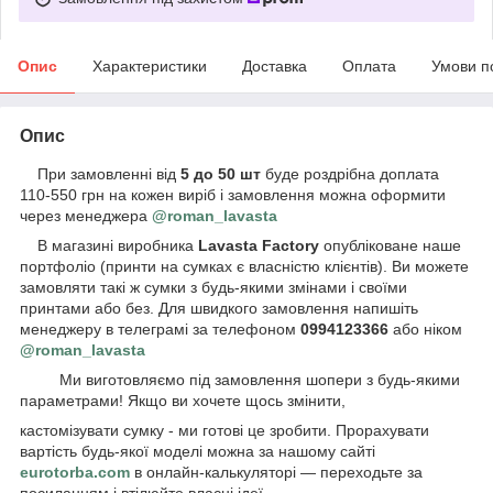
Опис
Характеристики
Доставка
Оплата
Умови п
Опис
При замовленні від
5 до 50 шт
буде роздрібна доплата
110-550 грн на кожен виріб і замовлення можна оформити
через менеджера
@roman_lavasta
В магазині виробника
Lavasta Factory
опубліковане наше
портфоліо (принти на сумках є власністю клієнтів). Ви можете
замовляти такі ж сумки з будь-якими змінами і своїми
принтами або без. Для швидкого замовлення напишіть
менеджеру в телеграмі за телефоном
0994123366
або ніком
@roman_lavasta
Ми виготовляємо під замовлення шопери з будь-якими
параметрами! Якщо ви хочете щось змінити,
кастомізувати сумку - ми готові це зробити. Прорахувати
вартість будь-якої моделі можна за нашому сайті
eurotorba.com
в онлайн-калькуляторі — переходьте за
посиланням і втілюйте власні ідеї.