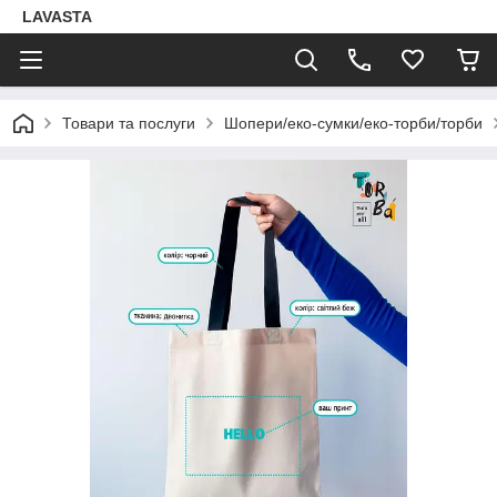
LAVASTA
Товари та послуги
Шопери/еко-сумки/еко-торби/торби