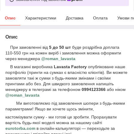
Опис
Характеристики
Доставка
Оплата
Умови п
Опис
При замовленні від
5 до 50 шт
буде роздрібна доплата
110-550 грн на кожен виріб і замовлення можна оформити
через менеджера
@roman_lavasta
В магазині виробника
Lavasta Factory
опубліковане наше
портфоліо (принти на сумках є власністю клієнтів). Ви можете
замовляти такі ж сумки з будь-якими змінами і своїми
принтами або без. Для швидкого замовлення напишіть
менеджеру в телеграмі за телефоном
0994123366
або ніком
@roman_lavasta
Ми виготовляємо під замовлення шопери з будь-якими
параметрами! Якщо ви хочете щось змінити,
кастомізувати сумку - ми готові це зробити. Прорахувати
вартість будь-якої моделі можна за нашому сайті
eurotorba.com
в онлайн-калькуляторі — переходьте за
посиланням і втілюйте власні ідеї.