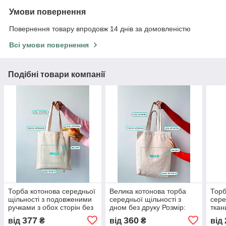
Умови повернення
Повернення товару впродовж 14 днів за домовленістю
Всі умови повернення
Подібні товари компанії
Торба котонова середньої
Велика котонова торба
Торб
щільності з подовженими
середньої щільності з
сере
ручками з обох сторін без
дном без друку Розмір:
ткан
друку Розмір: 35cм х 38см
35cм х 42см х 7см
35cм
377
360
від
₴
від
₴
від