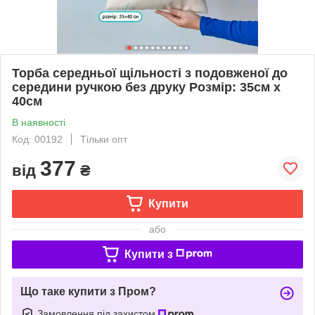
Торба середньої щільності з подовженої до
середини ручкою без друку Розмір: 35cм х
40см
В наявності
Код: 00192
Тільки опт
377
від
₴
Купити
або
Купити з
Що таке купити з Пром?
Замовлення під захистом