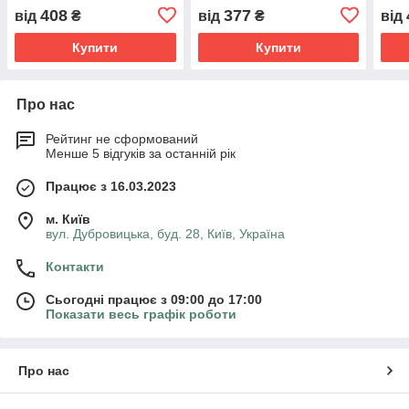
хвиля без друку Розмір:
ручками без друку Розмір:
друк
408
377
від
₴
від
₴
від
35cм х 38см х 7см
35cм х 38см
х 10
Купити
Купити
Про нас
Рейтинг не сформований
Менше 5 відгуків за останній рік
Працює з 16.03.2023
м. Київ
вул. Дубровицька, буд. 28, Київ, Україна
Контакти
Сьогодні працює з 09:00 до 17:00
Показати весь графік роботи
Про нас