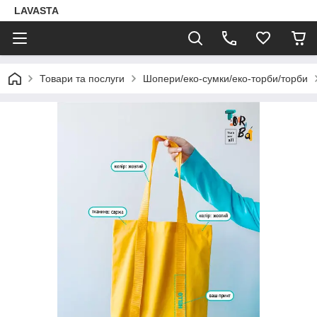
LAVASTA
Товари та послуги
Шопери/еко-сумки/еко-торби/торби