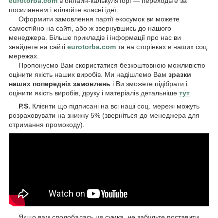
eurotorba.com
в онлайн-калькуляторі — переходьте за
посиланням і втілюйте власні ідеї.
Оформити замовлення партії екосумок ви можете
самостійно на сайті, або ж звернувшись до нашого
менеджера. Більше прикладів і інформації про нас ви
знайдете на сайті
eurotorba.com
та на сторінках в наших соц.
мережах.
Пропонуємо Вам скористатися безкоштовною можливістю
оцінити якість наших виробів. Ми надішлемо Вам
зразки
наших попередніх замовлень
і Ви зможете підібрати і
оцінити якість виробів, друку і матеріалів детальніше
тут
P.S.
Клієнти що підписані на всі наші соц. мережі можуть
розраховувати на знижку 5% (зверніться до менеджера для
отримання промокоду).
Якщо вам сподобалась ця сумка, не забудьте поставити