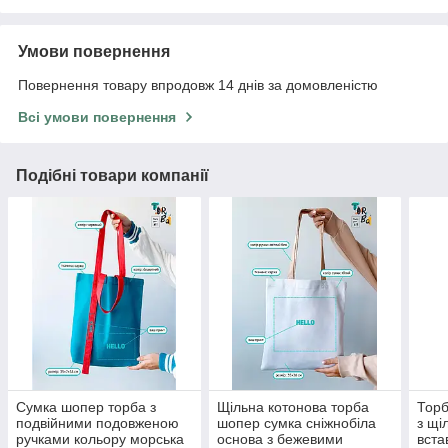
Умови повернення
Повернення товару впродовж 14 днів за домовленістю
Всі умови повернення
Подібні товари компанії
Сумка шопер торба з
Щільна котонова торба
Торб
подвійними подовженою
шопер сумка сніжнобіла
з щі
ручками кольору морська
основа з бежевими
вста