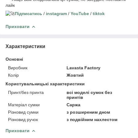
лайк
Підписатись
/
instagram
/
YouTube
/
tiktok
Приховати
Характеристики
Основні
Виробник
Lavasta Factory
Колір
Жовтий
Користувальницькі характеристики
Принт/без принта
всі моделі сумок без
принтів
Матеріал сумки
Саржа
Різновид сумки
з розширеним дном
Різновид ручок
з подвійним нахлестом
Приховати