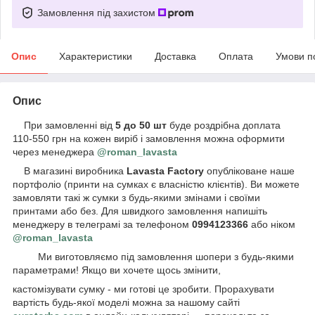
Замовлення під захистом
Опис
Характеристики
Доставка
Оплата
Умови п
Опис
При замовленні від
5 до 50 шт
буде роздрібна доплата
110-550 грн на кожен виріб і замовлення можна оформити
через менеджера
@roman_lavasta
В магазині виробника
Lavasta Factory
опубліковане наше
портфоліо (принти на сумках є власністю клієнтів). Ви можете
замовляти такі ж сумки з будь-якими змінами і своїми
принтами або без. Для швидкого замовлення напишіть
менеджеру в телеграмі за телефоном
0994123366
або ніком
@roman_lavasta
Ми виготовляємо під замовлення шопери з будь-якими
параметрами! Якщо ви хочете щось змінити,
кастомізувати сумку - ми готові це зробити. Прорахувати
вартість будь-якої моделі можна за нашому сайті