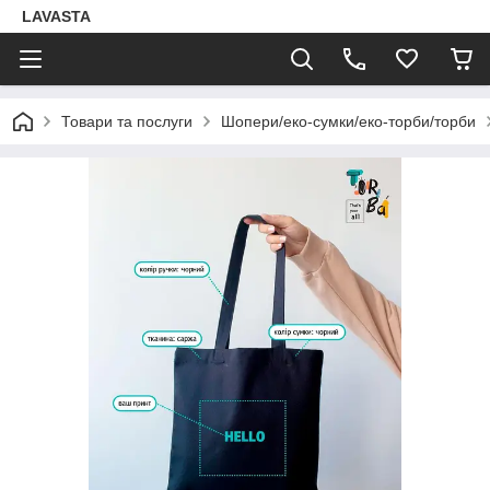
LAVASTA
Товари та послуги
Шопери/еко-сумки/еко-торби/торби