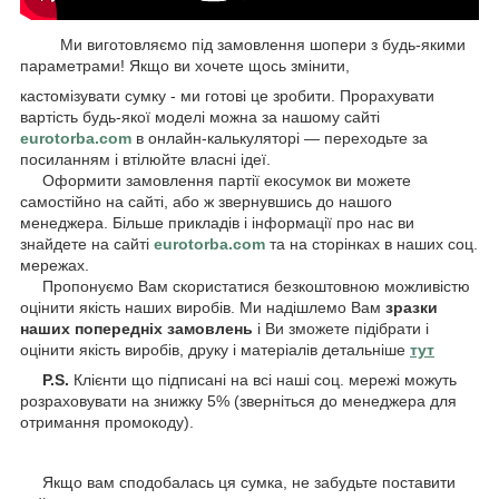
Ми виготовляємо під замовлення шопери з будь-якими
параметрами! Якщо ви хочете щось змінити,
кастомізувати сумку - ми готові це зробити. Прорахувати
вартість будь-якої моделі можна за нашому сайті
eurotorba.com
в онлайн-калькуляторі — переходьте за
посиланням і втілюйте власні ідеї.
Оформити замовлення партії екосумок ви можете
самостійно на сайті, або ж звернувшись до нашого
менеджера. Більше прикладів і інформації про нас ви
знайдете на сайті
eurotorba.com
та на сторінках в наших соц.
мережах.
Пропонуємо Вам скористатися безкоштовною можливістю
оцінити якість наших виробів. Ми надішлемо Вам
зразки
наших попередніх замовлень
і Ви зможете підібрати і
оцінити якість виробів, друку і матеріалів детальніше
тут
P.S.
Клієнти що підписані на всі наші соц. мережі можуть
розраховувати на знижку 5% (зверніться до менеджера для
отримання промокоду).
Якщо вам сподобалась ця сумка, не забудьте поставити