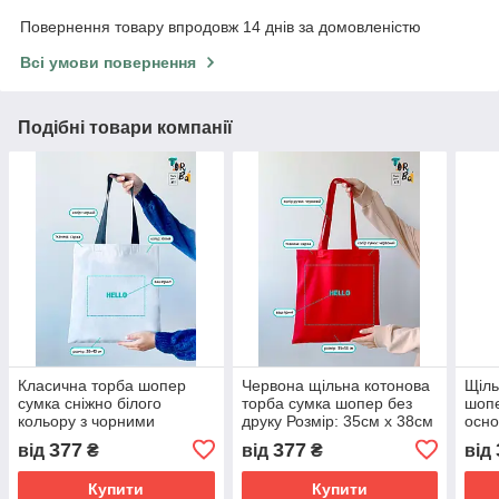
Повернення товару впродовж 14 днів за домовленістю
Всі умови повернення
Подібні товари компанії
Класична торба шопер
Червона щільна котонова
Щіль
сумка сніжно білого
торба сумка шопер без
шопе
кольору з чорними
друку Розмір: 35cм х 38см
осно
ручками щільна котонова
ручк
377
377
від
₴
від
₴
від
без друку Розмір: 38cм х
35cм
40см
Купити
Купити