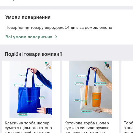
Умови повернення
Повернення товару впродовж 14 днів за домовленістю
Всі умови повернення
Подібні товари компанії
Класична торба шопер
Котонова торба шопер
Торб
сумка з щільного котоно
сумка з синьою ручкаю
з щі
кольору синій електрик
нашивною стрічкою і
вста