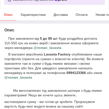
Опис
Характеристики
Доставка
Оплата
Умови п
Опис
При замовленні від
5 до 80 шт
буде роздрібна доплата
110-550 грн на кожен виріб і замовлення можна оформити
через менеджера
@roman_lavasta
В магазині виробника
Lavasta Factory
опубліковане наше
портфоліо (принти на сумках є власністю клієнтів). Ви можете
замовляти такі ж сумки з будь-якими змінами і своїми
принтами або без. Для швидкого замовлення напишіть
менеджеру в телеграмі за телефоном
0994123366
або ніком
@roman_lavasta
Ми виготовляємо під замовлення шопери з будь-якими
параметрами! Якщо ви хочете щось змінити,
кастомізувати сумку - ми готові це зробити. Прорахувати
вартість будь-якої моделі можна за нашому сайті