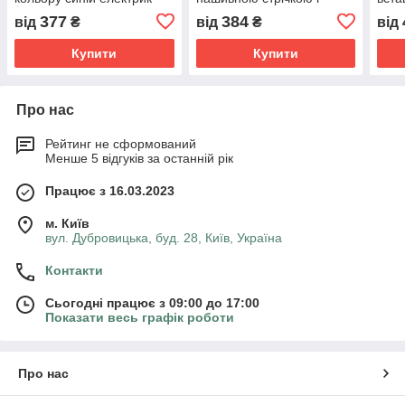
без друку Розмір: 35cм х
кишенею помаранчевого
друк
377
384
від
₴
від
₴
від
38см
кольору без друку Розмір:
х 10
35cм х 38см х 7см
Купити
Купити
Про нас
Рейтинг не сформований
Менше 5 відгуків за останній рік
Працює з 16.03.2023
м. Київ
вул. Дубровицька, буд. 28, Київ, Україна
Контакти
Сьогодні працює з 09:00 до 17:00
Показати весь графік роботи
Про нас