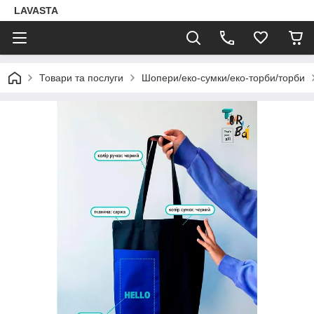
LAVASTA
Товари та послуги
Шопери/еко-сумки/еко-торби/торби