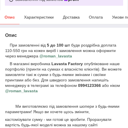
Опис
Характеристики
Доставка
Оплата
Умови п
Опис
При замовленні від
5 до 100 шт
буде роздрібна доплата
110-550 грн на кожен виріб і замовлення можна оформити
через менеджера
@roman_lavasta
В магазині виробника
Lavasta Factory
опубліковане наше
портфоліо (принти на сумках є власністю клієнтів). Ви можете
замовляти такі ж сумки з будь-якими змінами і своїми
принтами або без. Для швидкого замовлення напишіть
менеджеру в телеграмі за телефоном
0994123366
або ніком
@roman_lavasta
Ми виготовляємо під замовлення шопери з будь-якими
параметрами! Якщо ви хочете щось змінити,
кастомізувати сумку - ми готові це зробити. Прорахувати
вартість будь-якої моделі можна за нашому сайті