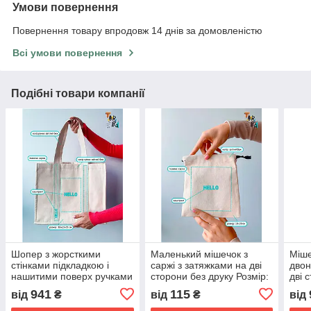
Умови повернення
Повернення товару впродовж 14 днів за домовленістю
Всі умови повернення
Подібні товари компанії
Шопер з жорсткими
Маленький мішечок з
Міше
стінками підкладкою і
саржі з затяжками на дві
двон
нашитими поверх ручками
сторони без друку Розмір:
дві 
з саржі без друку Розмір:
18см х 20см
Розм
941
115
від
₴
від
₴
від
38cм х 35см х 10см