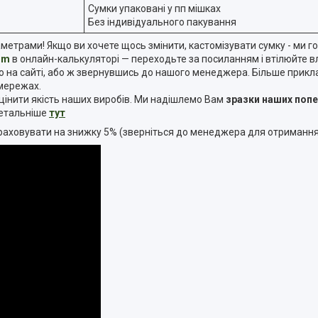
Сумки упаковані у пп мішках
Без індивідуального пакування
рами! Якщо ви хочете щось змінити, кастомізувати сумку - ми го
om
в онлайн-калькуляторі — переходьте за посиланням і втілюйте вла
а сайті, або ж звернувшись до нашого менеджера. Більше прикладі
 мережах.
інити якість наших виробів. Ми надішлемо Вам
зразки наших поп
 детальніше
тут
озраховувати на знижку 5% (зверніться до менеджера для отриманн