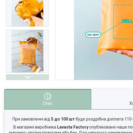
Опис
Х
При замовленні від
5 до 100 шт
буде роздрібна доплата 110
В магазині виробника
Lavasta Factory
опубліковане наше пор
змінами і своїми принтами або без. Для швидкого замовленн