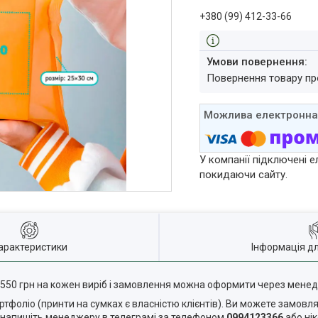
+380 (99) 412-33-66
повернення товару п
У компанії підключені е
покидаючи сайту.
арактеристики
Інформація д
-550 грн на кожен виріб і замовлення можна оформити через мен
тфоліо (принти на сумках є власністю клієнтів). Ви можете замовля
я напишіть менеджеру в телеграмі за телефоном
0994123366
або ні