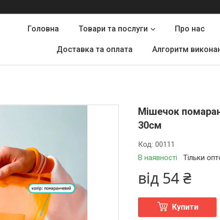
Головна
Товари та послуги
Про нас
Доставка та оплата
Алгоритм викона
Мішечок помаранч
30см
Код:
00111
В наявності
Тільки оп
від
54 ₴
Купити