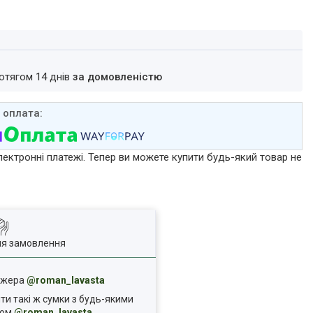
ротягом 14 днів
за домовленістю
лектронні платежі. Тепер ви можете купити будь-який товар не
ля замовлення
еджера
@roman_lavasta
ти такі ж сумки з будь-якими
ком
@roman_lavasta