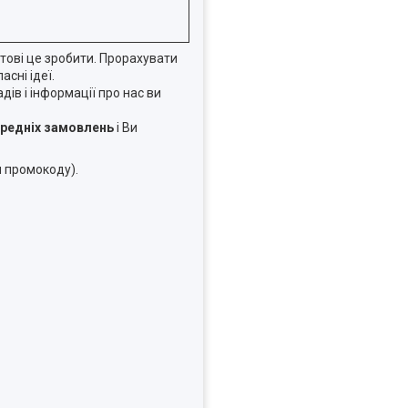
тові це зробити. Прорахувати
сні ідеї.
в і інформації про нас ви
ередніх замовлень
і Ви
я промокоду).