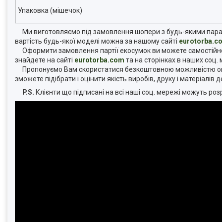
Упаковка (мішечок)
Ми виготовляємо під замовлення шопери з будь-якими парамет
вартість будь-якої моделі можна за нашому сайті
eurotorba.c
Оформити замовлення партії екосумок ви можете самостійно н
знайдете на сайті
eurotorba.com
та на сторінках в наших соц.
Пропонуємо Вам скористатися безкоштовною можливістю оц
зможете підібрати і оцінити якість виробів, друку і матеріалів
P.S.
Клієнти що підписані на всі наші соц. мережі можуть р