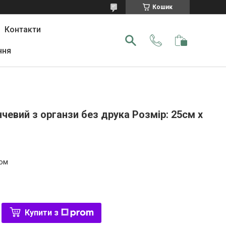
Кошик
Контакти
ння
евий з органзи без друка Розмір: 25см х
том
Купити з