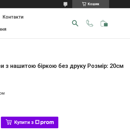
Кошик
Контакти
ння
и з нашитою біркою без друку Розмір: 20cм
том
Купити з