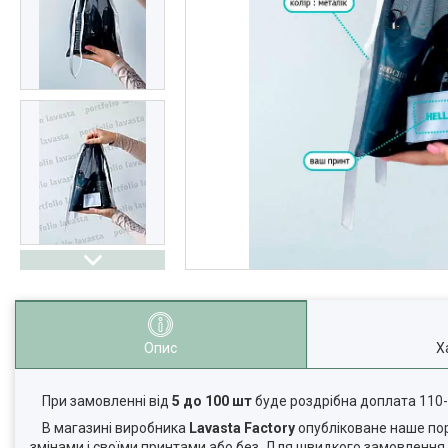
Опис
Х
При замовленні від
5 до 100 шт
буде роздрібна доплата 110
В магазині виробника
Lavasta Factory
опубліковане наше порт
змінами і своїми принтами або без. Для швидкого замовленн