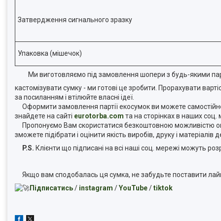
Затвердження сигнального зразку
Упаковка (мішечок)
Ми виготовляємо під замовлення шопери з будь-якими пара
кастомізувати сумку - ми готові це зробити. Прорахувати варт
за посиланням і втілюйте власні ідеї.
Оформити замовлення партії екосумок ви можете самостійно н
знайдете на сайті
eurotorba.com
та на сторінках в наших соц.
Пропонуємо Вам скористатися безкоштовною можливістю оц
зможете підібрати і оцінити якість виробів, друку і матеріалів
P.S.
Клієнти що підписані на всі наші соц. мережі можуть р
Якщо вам сподобалась ця сумка, не забудьте поставити лай
Підписатись
/
instagram
/
YouTube
/
tiktok