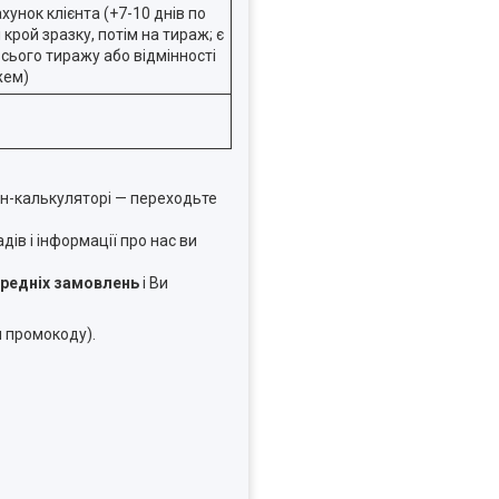
унок клієнта (+7-10 днів по
крой зразку, потім на тираж; є
всього тиражу або відмінності
жем)
н-калькуляторі — переходьте
в і інформації про нас ви
ередніх замовлень
і Ви
я промокоду).