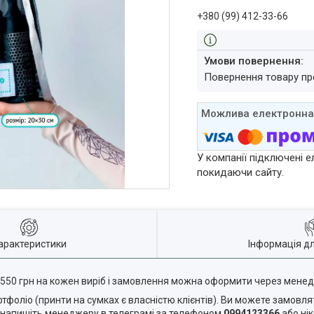
+380 (99) 412-33-66
повернення товару п
У компанії підключені е
покидаючи сайту.
арактеристики
Інформація д
-550 грн на кожен виріб і замовлення можна оформити через мен
фоліо (принти на сумках є власністю клієнтів). Ви можете замовля
я напишіть менеджеру в телеграмі за телефоном
0994123366
або ні