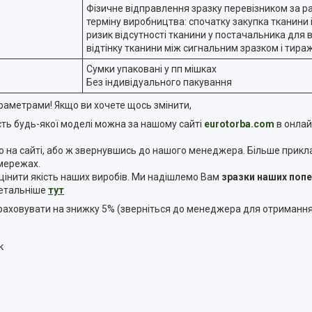
Фізичне відправлення зразку перевізником за рах
терміну виробництва: спочатку закупка тканини і 
ризик відсутності тканини у постачальника для 
відтінку тканини між сигнальним зразком і тира
Сумки упаковані у пп мішках
Без індивідуального пакування
метрами! Якщо ви хочете щось змінити,
ість будь-якої моделі можна за нашому сайті
eurotorba.com
в онлай
а сайті, або ж звернувшись до нашого менеджера. Більше прикладі
 мережах.
інити якість наших виробів. Ми надішлемо Вам
зразки наших поп
 детальніше
тут
озраховувати на знижку 5% (зверніться до менеджера для отриманн
к