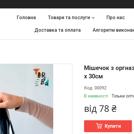
Головна
Товари та послуги
Про нас
Доставка та оплата
Алгоритм викона
Мішечок з оргназ
х 30см
Код:
00092
В наявності
Тільки оп
від
78 ₴
Купити