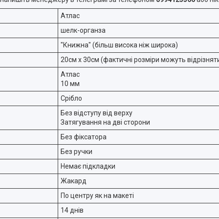
Атлас
шелк-органза
"Книжна" (більш висока ніж широка)
20см х 30см (фактичні розміри можуть відрізнятис
Атлас
10 мм
Срібло
Без відступу від верху
Затягування на дві сторони
Без фіксатора
Без ручки
Немає підкладки
Жакард
По центру як на макеті
14 днів