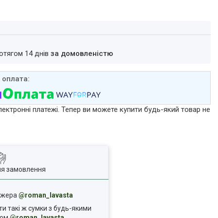
ротягом 14 днів
за домовленістю
лектронні платежі. Тепер ви можете купити будь-який товар не
ля замовлення
еджера
@roman_lavasta
ти такі ж сумки з будь-якими
ком
@roman_lavasta