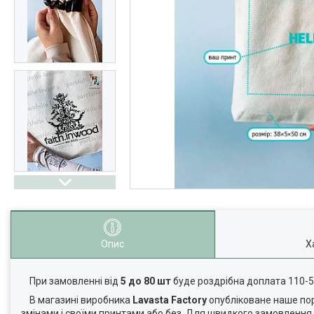
Опис
Х
При замовленні від
5 до 80 шт
буде роздрібна доплата 110-
В магазині виробника
Lavasta Factory
опубліковане наше порт
змінами і своїми принтами або без. Для швидкого замовленн