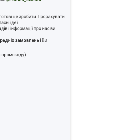
отові це зробити. Прорахувати
сні ідеї.
в і інформації про нас ви
ередніх замовлень
і Ви
я промокоду).