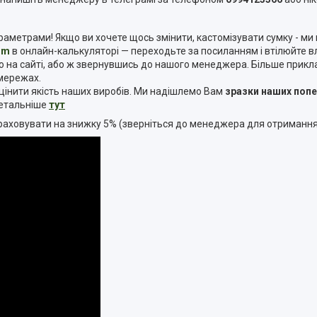
трами! Якщо ви хочете щось змінити, кастомізувати сумку - ми г
om
в онлайн-калькуляторі — переходьте за посиланням і втілюйте вла
а сайті, або ж звернувшись до нашого менеджера. Більше прикладі
 мережах.
інити якість наших виробів. Ми надішлемо Вам
зразки наших поп
 детальніше
тут
озраховувати на знижку 5% (зверніться до менеджера для отриманн