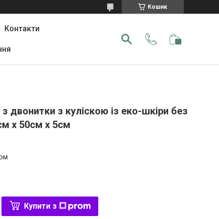
Кошик
Контакти
ння
з двонитки з куліскою із еко-шкіри без
см х 50см х 5см
том
Купити з