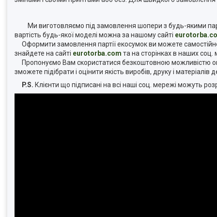
Ми виготовляємо під замовлення шопери з будь-якими параме
вартість будь-якої моделі можна за нашому сайті
eurotorba.c
Оформити замовлення партії екосумок ви можете самостійно н
знайдете на сайті
eurotorba.com
та на сторінках в наших соц.
Пропонуємо Вам скористатися безкоштовною можливістю оц
зможете підібрати і оцінити якість виробів, друку і матеріалів
P.S.
Клієнти що підписані на всі наші соц. мережі можуть р