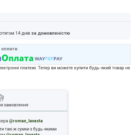
ротягом 14 днів
за домовленістю
лектронні платежі. Тепер ви можете купити будь-який товар не
ля замовлення
джера
@roman_lavasta
ти такі ж сумки з будь-якими
ком
@roman_lavasta