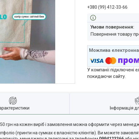
+380 (99) 412-33-66
повернення товару п
У компанії підключені е
покидаючи сайту.
арактеристики
Інформація д
550 грн на кожен виріб і замовлення можна оформити через мене
фоліо (принти на сумках є власністю клієнтів). Ви можете замовля
я напишіть менеджеру в телеграмі за телефоном
0994123366
або ні