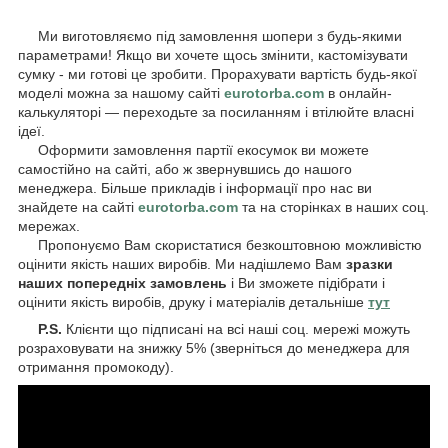
Ми виготовляємо під замовлення шопери з будь-якими
параметрами! Якщо ви хочете щось змінити, кастомізувати
сумку - ми готові це зробити. Прорахувати вартість будь-якої
моделі можна за нашому сайті
eurotorba.com
в онлайн-
калькуляторі — переходьте за посиланням і втілюйте власні
ідеї.
Оформити замовлення партії екосумок ви можете
самостійно на сайті, або ж звернувшись до нашого
менеджера. Більше прикладів і інформації про нас ви
знайдете на сайті
eurotorba.com
та на сторінках в наших соц.
мережах.
Пропонуємо Вам скористатися безкоштовною можливістю
оцінити якість наших виробів. Ми надішлемо Вам
зразки
наших попередніх замовлень
і Ви зможете підібрати і
оцінити якість виробів, друку і матеріалів детальніше
тут
P.S.
Клієнти що підписані на всі наші соц. мережі можуть
розраховувати на знижку 5% (зверніться до менеджера для
отримання промокоду).