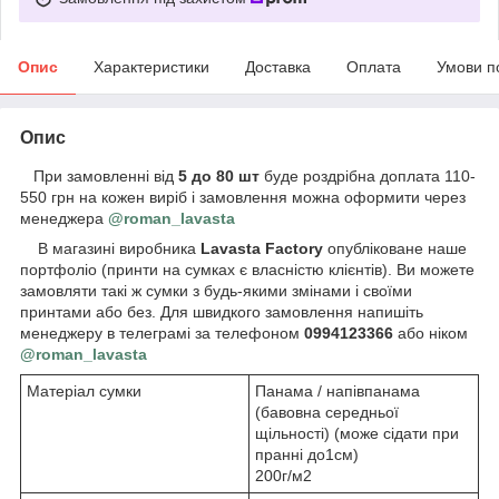
Опис
Характеристики
Доставка
Оплата
Умови п
Опис
При замовленні від
5 до 80 шт
буде роздрібна доплата 110-
550 грн на кожен виріб і замовлення можна оформити через
менеджера
@roman_lavasta
В магазині виробника
Lavasta Factory
опубліковане наше
портфоліо (принти на сумках є власністю клієнтів). Ви можете
замовляти такі ж сумки з будь-якими змінами і своїми
принтами або без. Для швидкого замовлення напишіть
менеджеру в телеграмі за телефоном
0994123366
або ніком
@roman_lavasta
Матеріал сумки
Панама / напівпанама
(бавовна середньої
щільності) (може сідати при
пранні до1см)
200г/м2