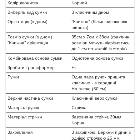
Колір двонитка
Чорний
Виберіть вид сумки
З класичним дном
Орієнтація (з дном)
"Книжна" (більш висока ніж
широка)
Розмір сумки (з дном)
35см х 7см х 38см (фактичні
"Книжна" орієнтація
розміри можуть відрізнятись
до 1 см по кожній із сторін)
Комбінована основа сумки
Однотонна основа сумки
Зробити Трансформер
Ні
Ручки
Одна пара ручок пришита
класично - в середині
На плече (60 см)
Верхня частина сумки
Класичний верх сумки
Матеріал ручок
Стрічка
Матеріал стрічки
бавовняна стрічка 30мм
Чорна
Закріплення
З закріпкою. Верхній підгин з
однією строчкою 25 мм