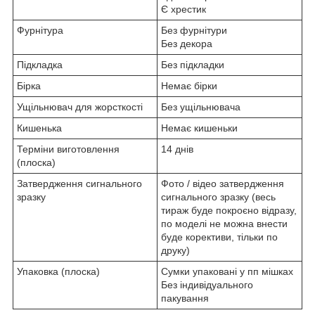
Є хрестик
Фурнітура
Без фурнітури
Без декора
Підкладка
Без підкладки
Бірка
Немає бірки
Ущільнювач для жорсткості
Без ущільнювача
Кишенька
Немає кишеньки
Терміни виготовлення
14 днів
(плоска)
Затвердження сигнального
Фото / відео затвердження
зразку
сигнального зразку (весь
тираж буде покроєно відразу,
по моделі не можна внести
буде корективи, тільки по
друку)
Упаковка (плоска)
Сумки упаковані у пп мішках
Без індивідуального
пакування