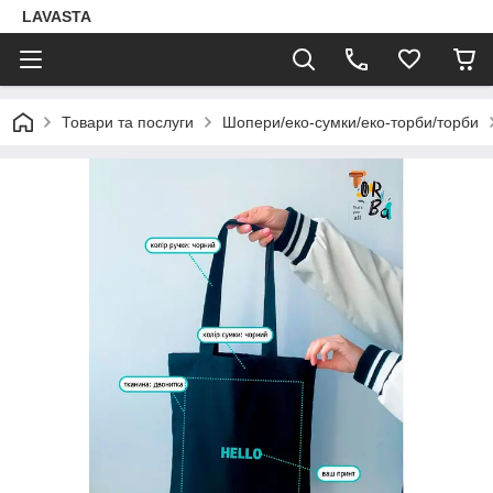
LAVASTA
Товари та послуги
Шопери/еко-сумки/еко-торби/торби