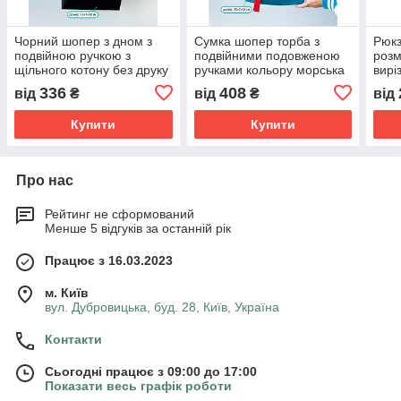
Чорний шопер з дном з
Сумка шопер торба з
Рюкз
подвійною ручкою з
подвійними подовженою
розм
щільного котону без друку
ручками кольору морська
вирі
Розмір: 35cм х 38см х 7см
хвиля без друку Розмір:
блис
336
408
від
₴
від
₴
від
35cм х 38см х 7см
асор
Розм
Купити
Купити
Про нас
Рейтинг не сформований
Менше 5 відгуків за останній рік
Працює з 16.03.2023
м. Київ
вул. Дубровицька, буд. 28, Київ, Україна
Контакти
Сьогодні працює з 09:00 до 17:00
Показати весь графік роботи